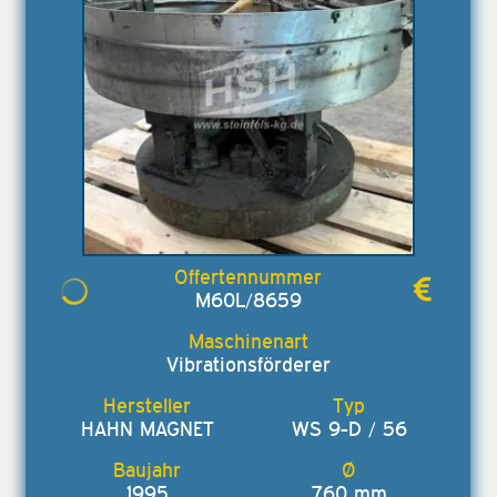
M60L/8659
Vibrationsförderer
HAHN MAGNET
WS 9-D / 56
1995
760 mm