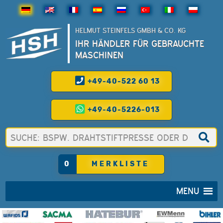
HELMUT STEINFELS GMBH & CO. KG
IHR HÄNDLER FÜR GEBRAUCHTE
MASCHINEN
+49-40-522 60 13
+49-40-5226-013
0
MERKLISTE
MENU