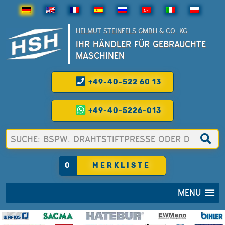
HELMUT STEINFELS GMBH & CO. KG
IHR HÄNDLER FÜR GEBRAUCHTE
MASCHINEN
+49-40-522 60 13
+49-40-5226-013
0
MERKLISTE
MENU