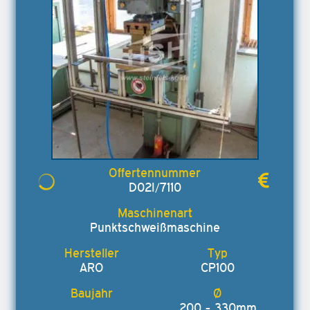
D02I/7110
Punktschweißmaschine
ARO
CP100
200 - 330mm