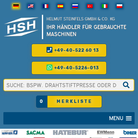
HELMUT STEINFELS GMBH & CO. KG
IHR HÄNDLER FÜR GEBRAUCHTE
MASCHINEN
+49-40-522 60 13
+49-40-5226-013
0
MERKLISTE
MENU