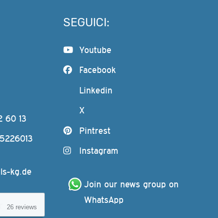
SEGUICI:
Youtube
Facebook
Linkedin
X
2 60 13
Pintrest
-5226013
Instagram
ls-kg.de
Join our news group on 
WhatsApp
26 reviews