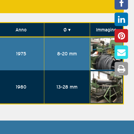
Anno
Ø
▾
Immagine
1975
8-20 mm
1980
13-28 mm