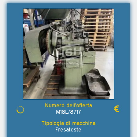
M18L/8717
Fresateste