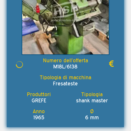
M18L/6138
Fresateste
GREFE
shank master
1965
6 mm