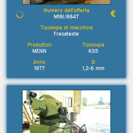
M18I/8847
Fresateste
MENN
KS5
1977
1,2-6 mm