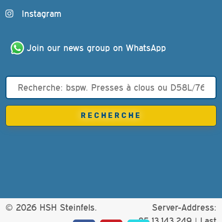
Instagram
Join our news group on WhatsApp
© 2026 HSH Steinfels.
Server-Address:
85.13.143.249 |
Last