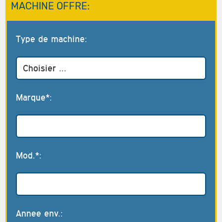
MACHINE OFFRE:
Type de machine:
Marque*:
Mod.*:
Annee env.: