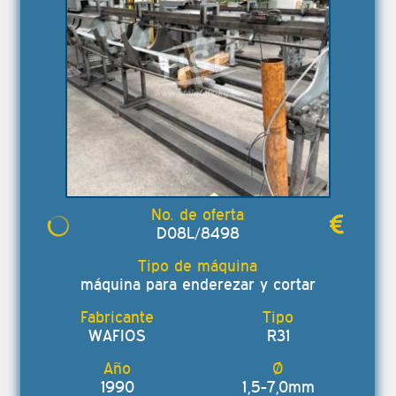
D08L/8498
máquina para enderezar y cortar
WAFIOS
R31
1990
1,5-7,0mm